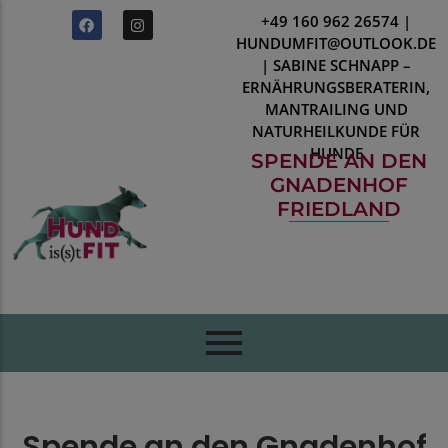
+49 160 962 26574 |
HUNDUMFIT@OUTLOOK.DE
| SABINE SCHNAPP –
ERNÄHRUNGSBERATERIN,
MANTRAILING UND
NATURHEILKUNDE FÜR
HUNDE
SPENDE AN DEN
GNADENHOF
FRIEDLAND
Spende an den Gnadenhof