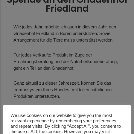
Friedland
Wie jedes Jahr, möchte ich auch in diesem Jahr, den
Gnadenhof Friedland in Büren unterstützen. Soviel
Arrangement für die Tiere muss unterstützt werden.
Für jedes verkaufte Produkt im Zuge der
Ernährungsberatung und der Naturheilkundeberatung,
geht ein Teil an den Gnadenhof.
Ganz aktuell zu dieser Jahreszeit, können Sie das
Immunsystem Ihres Hundes, mit tollen natürlichen
Produkten unterstützen.
Gerne helfen ich Ihnen dabei, die optimale
We use cookies on our website to give you the most
Unterstützung für Ihren Hund herauszufinden.
relevant experience by remembering your preferences
and repeat visits. By clicking “Accept All”, you consent to
the use of ALL the cookies. However, you may visit